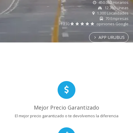
450.000 Horarios
12.300 Líneas
1.300 Localidades
70 Empresas
1.230
opiniones Google
APP URUBUS
Mejor Precio Garantizado
El mejor precio garantizado o te devolvemos la diferencia