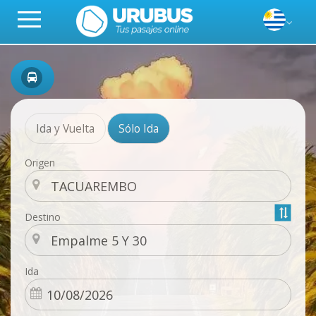
Ida y Vuelta
Sólo Ida
Origen
Destino
Ida