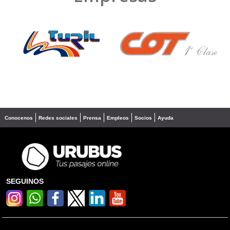
❮
❯
Conocenos
Redes sociales
Prensa
Empleos
Socios
Ayuda
SEGUINOS