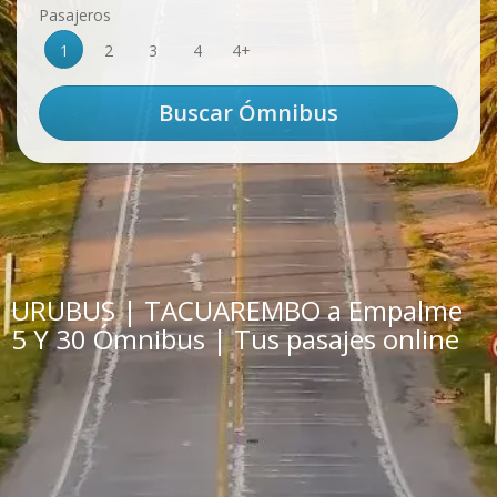
Pasajeros
1
2
3
4
4+
URUBUS | TACUAREMBO a Empalme
5 Y 30 Ómnibus | Tus pasajes online