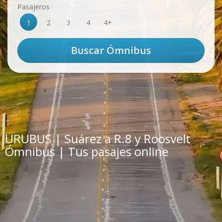
Pasajeros
1
2
3
4
4+
URUBUS | Suárez a R.8 y Roosvelt
Ómnibus | Tus pasajes online