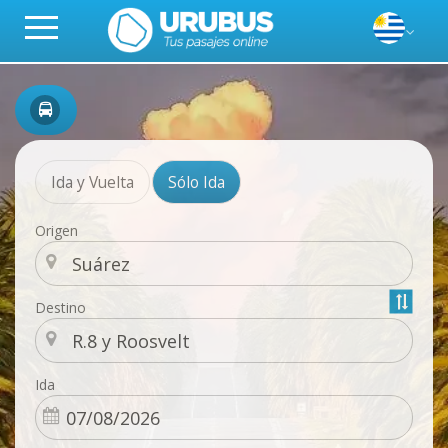
Ida y Vuelta
Sólo Ida
Origen
Destino
Ida