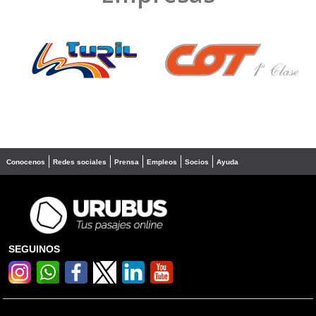
❮
❯
Conocenos
Redes sociales
Prensa
Empleos
Socios
Ayuda
SEGUINOS