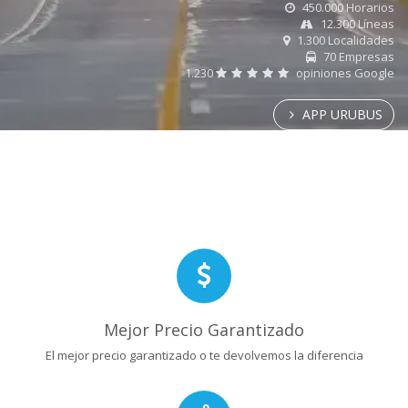
450.000 Horarios
12.300 Líneas
1.300 Localidades
70 Empresas
1.230
opiniones Google
APP URUBUS
Mejor Precio Garantizado
El mejor precio garantizado o te devolvemos la diferencia