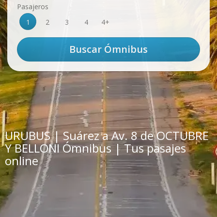
Pasajeros
1
2
3
4
4+
URUBUS | Suárez a Av. 8 de OCTUBRE
Y BELLONI Ómnibus | Tus pasajes
online