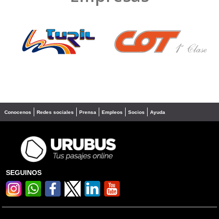
❮
❯
Conocenos
Redes sociales
Prensa
Empleos
Socios
Ayuda
SEGUINOS