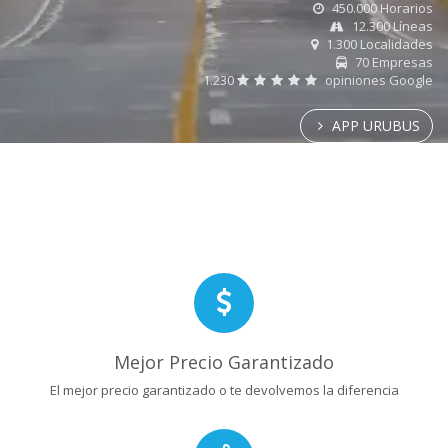
450.000 Horarios
12.300 Líneas
1.300 Localidades
70 Empresas
1.230
opiniones Google
APP URUBUS
Mejor Precio Garantizado
El mejor precio garantizado o te devolvemos la diferencia