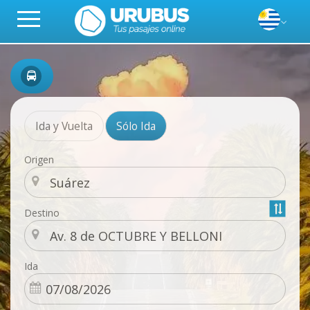
Ida y Vuelta
Sólo Ida
Origen
Destino
Ida