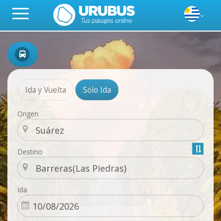
Ida y Vuelta
Sólo Ida
Origen
Destino
Ida