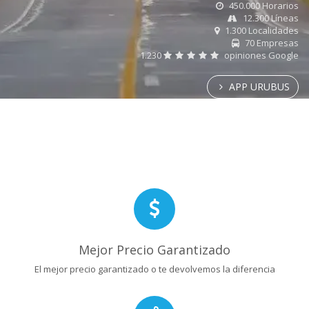
450.000 Horarios
12.300 Líneas
1.300 Localidades
70 Empresas
1.230
opiniones Google
APP URUBUS
Mejor Precio Garantizado
El mejor precio garantizado o te devolvemos la diferencia