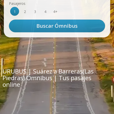
Pasajeros
1
2
3
4
4+
URUBUS | Suárez a Barreras(Las
Piedras) Ómnibus | Tus pasajes
online