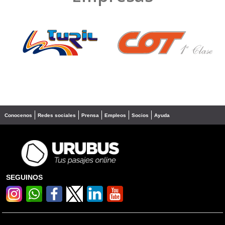
❮
❯
Conocenos
Redes sociales
Prensa
Empleos
Socios
Ayuda
SEGUINOS