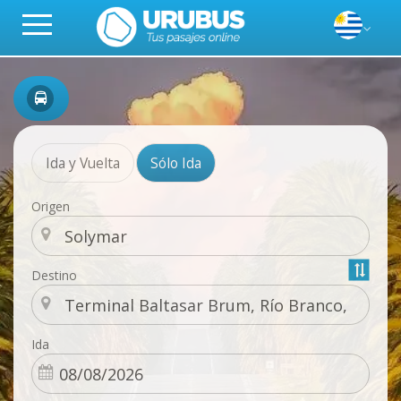
Ida y Vuelta
Sólo Ida
Origen
Destino
Ida