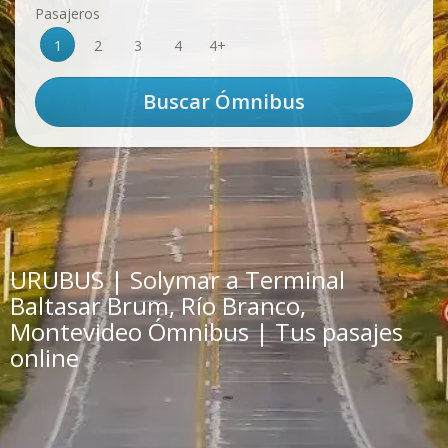
Pasajeros
1
2
3
4
4+
URUBUS | Solymar a Terminal
Baltasar Brum, Río Branco,
Montevideo Ómnibus | Tus pasajes
online