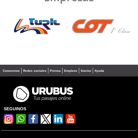
❮
❯
Conocenos
Redes sociales
Prensa
Empleos
Socios
Ayuda
SEGUINOS