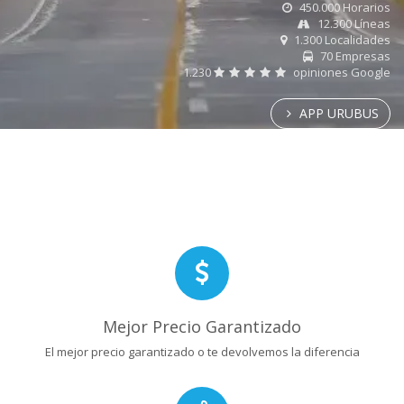
450.000 Horarios
12.300 Líneas
1.300 Localidades
70 Empresas
1.230
opiniones Google
APP URUBUS
Mejor Precio Garantizado
El mejor precio garantizado o te devolvemos la diferencia