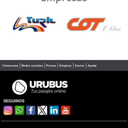
❮
❯
Conocenos
Redes sociales
Prensa
Empleos
Socios
Ayuda
SEGUINOS