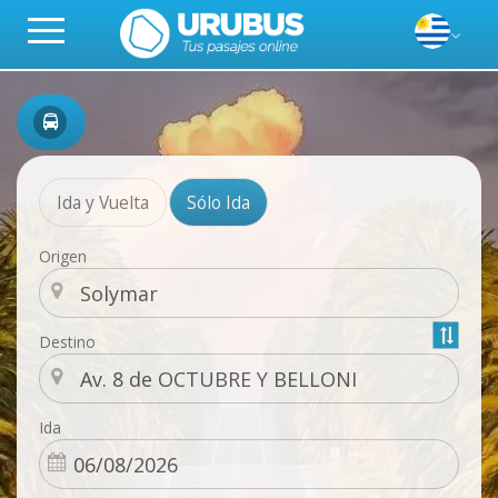
Ida y Vuelta
Sólo Ida
Origen
Destino
Ida