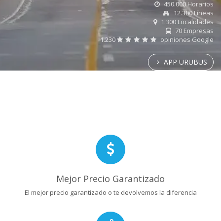
450.000 Horarios
12.300 Líneas
1.300 Localidades
70 Empresas
1.230
opiniones Google
APP URUBUS
Mejor Precio Garantizado
El mejor precio garantizado o te devolvemos la diferencia