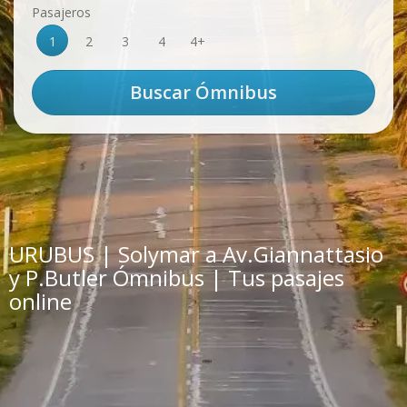
Pasajeros
1
2
3
4
4+
URUBUS | Solymar a Av.Giannattasio
y P.Butler Ómnibus | Tus pasajes
online