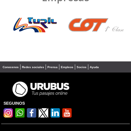
❮
❯
Conocenos
Redes sociales
Prensa
Empleos
Socios
Ayuda
SEGUINOS