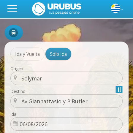
Ida y Vuelta
Sólo Ida
Origen
Destino
Ida