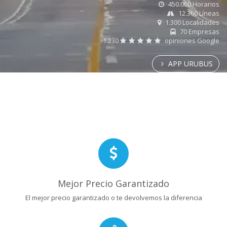
450.000 Horarios
12.300 Líneas
1.300 Localidades
70 Empresas
1.230
opiniones Google
APP URUBUS
Mejor Precio Garantizado
El mejor precio garantizado o te devolvemos la diferencia