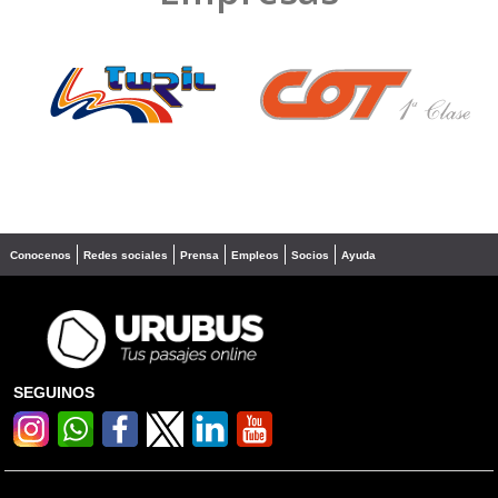
❮
❯
Conocenos
Redes sociales
Prensa
Empleos
Socios
Ayuda
SEGUINOS