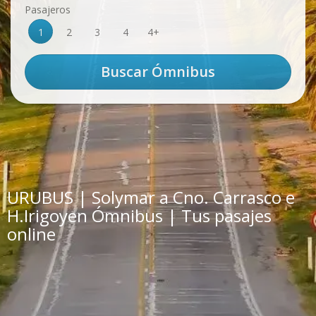
Pasajeros
1
2
3
4
4+
URUBUS | Solymar a Cno. Carrasco e
H.Irigoyen Ómnibus | Tus pasajes
online