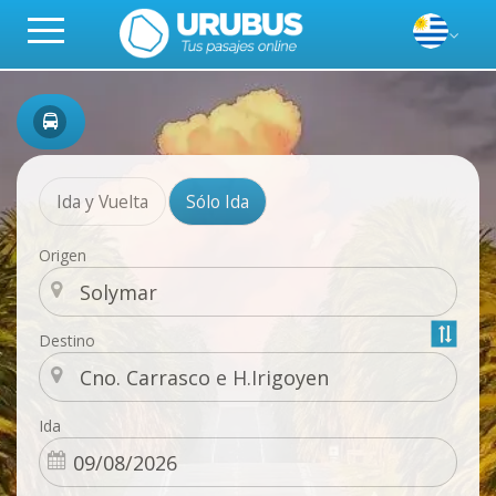
Ida y Vuelta
Sólo Ida
Origen
Destino
Ida