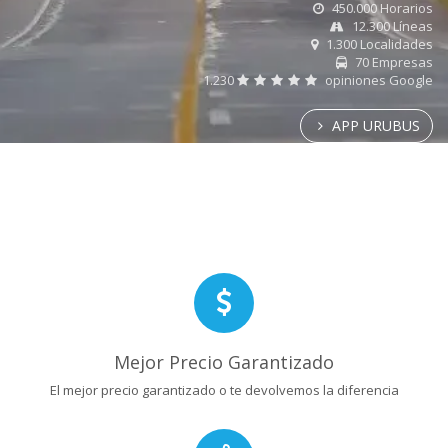
450.000 Horarios
12.300 Líneas
1.300 Localidades
70 Empresas
1.230
opiniones Google
APP URUBUS
Mejor Precio Garantizado
El mejor precio garantizado o te devolvemos la diferencia