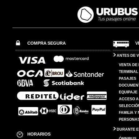
COMPRA SEGURA
V
ANTES DE V
VENTA DE
TERMINAL 
PASAJES
DOCUMENT
EQUIPAJE
ACCESO A
SELECCIÓ
FAMILIA Y
PERSONAS
DURANTE EL
HORARIOS
ÓMNIBUS