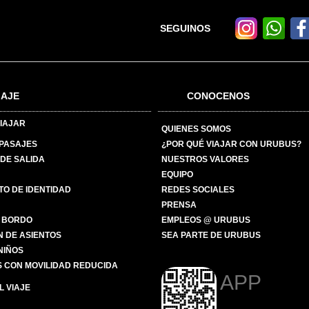
SEGUINOS
IAJE
CONOCENOS
IAJAR
QUIENES SOMOS
 PASAJES
¿POR QUÉ VIAJAR CON URUBUS?
DE SALIDA
NUESTROS VALORES
EQUIPO
O DE IDENTIDAD
REDES SOCIALES
PRENSA
 BORDO
EMPLEOS @ URUBUS
N DE ASIENTOS
SEA PARTE DE URUBUS
 NIÑOS
 CON MOVILIDAD REDUCIDA
APP
 VIAJE