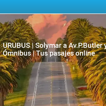
URUBUS | Solymar a Av.P.Butler y
Ómnibus | Tus pasajes online