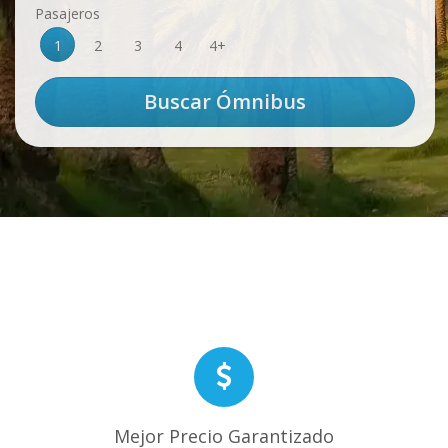
Pasajeros
1
2
3
4
4+
Mejor Precio Garantizado