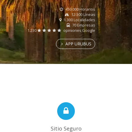
450.000 Horarios
12.300 Líneas
1.300 Localidades
70 Empresas
1.230
opiniones Google
APP URUBUS
Sitio Seguro