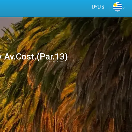
UYU $
 Av.Cost.(Par.13)
Tus
online
ómnibus