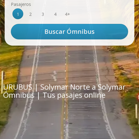
Pasajeros
1
2
3
4
4+
URUBUS | Solymar Norte a Solymar
Ómnibus | Tus pasajes online