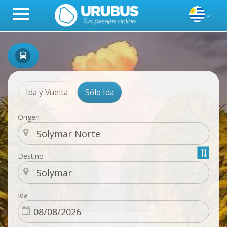
Ida y Vuelta
Sólo Ida
Origen
Destino
Ida