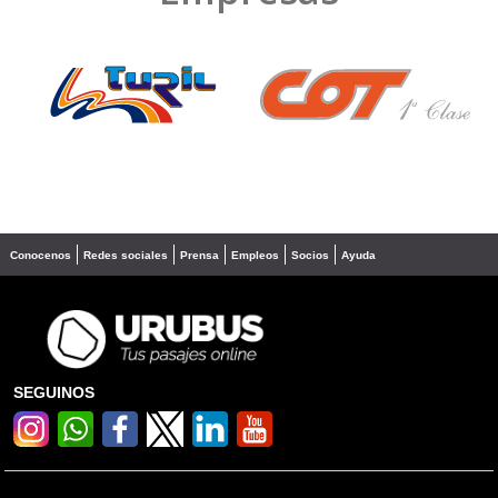
❮
❯
Conocenos
Redes sociales
Prensa
Empleos
Socios
Ayuda
SEGUINOS