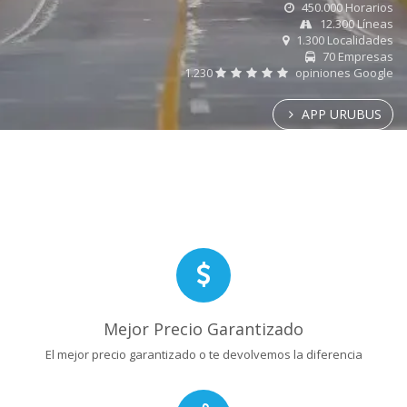
450.000 Horarios
12.300 Líneas
1.300 Localidades
70 Empresas
1.230
opiniones Google
APP URUBUS
Mejor Precio Garantizado
El mejor precio garantizado o te devolvemos la diferencia