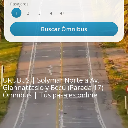
Pasajeros
1
2
3
4
4+
URUBUS | Solymar Norte a Av.
Giannattasio y Becú (Parada 17)
Ómnibus | Tus pasajes online