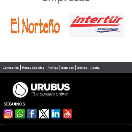
❮
❯
Conocenos
Redes sociales
Prensa
Empleos
Socios
Ayuda
SEGUINOS