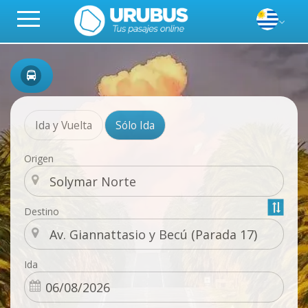
Ida y Vuelta
Sólo Ida
Origen
Destino
Ida