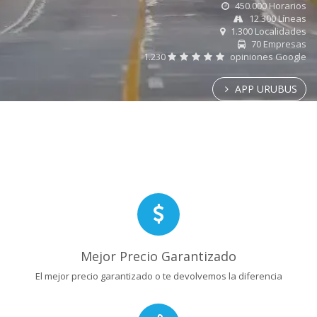
450.000 Horarios
12.300 Líneas
1.300 Localidades
70 Empresas
1.230
opiniones Google
APP URUBUS
Mejor Precio Garantizado
El mejor precio garantizado o te devolvemos la diferencia