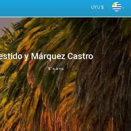
UYU $
estido y Márquez Castro
Tus
online
ómnibus