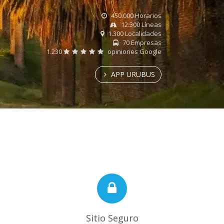
450.000 Horarios
12.300 Líneas
1.300 Localidades
70 Empresas
1.230
opiniones Google
APP URUBUS
Sitio Seguro