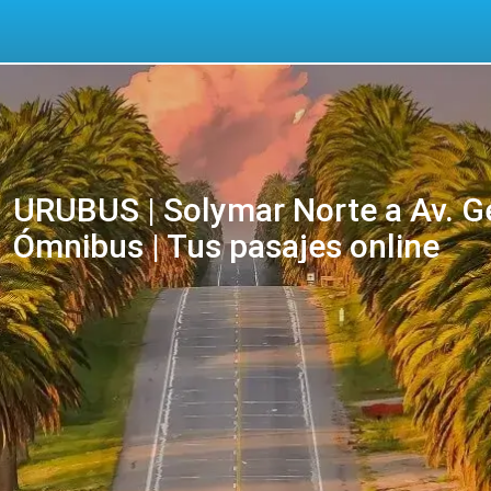
URUBUS | Solymar Norte a Av. G
Ómnibus | Tus pasajes online