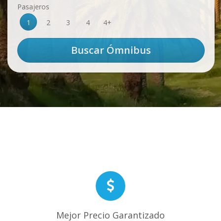
Pasajeros
1
2
3
4
4+
Mejor Precio Garantizado