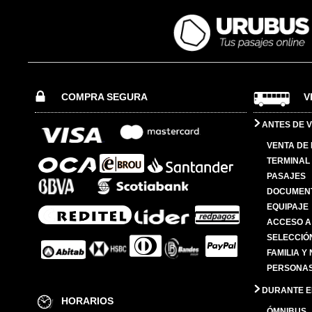
COMPRA SEGURA
V
ANTES DE V
VENTA DE
TERMINAL 
PASAJES
DOCUMENT
EQUIPAJE
ACCESO A
SELECCIÓ
FAMILIA Y
PERSONAS
DURANTE EL
HORARIOS
ÓMNIBUS