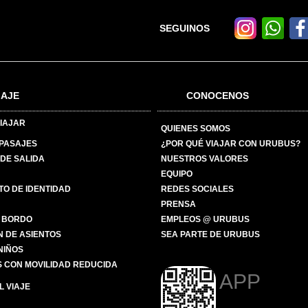
SEGUINOS
IAJE
CONOCENOS
IAJAR
QUIENES SOMOS
 PASAJES
¿POR QUÉ VIAJAR CON URUBUS?
DE SALIDA
NUESTROS VALORES
EQUIPO
O DE IDENTIDAD
REDES SOCIALES
PRENSA
 BORDO
EMPLEOS @ URUBUS
N DE ASIENTOS
SEA PARTE DE URUBUS
 NIÑOS
 CON MOVILIDAD REDUCIDA
APP
 VIAJE