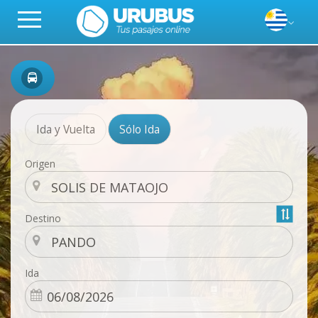
Ida y Vuelta
Sólo Ida
Origen
Destino
Ida