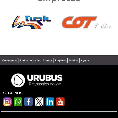
❮
❯
Conocenos
Redes sociales
Prensa
Empleos
Socios
Ayuda
SEGUINOS