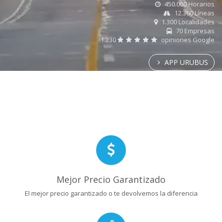
450.000 Horarios
12.300 Líneas
1.300 Localidades
70 Empresas
1.230
opiniones Google
APP URUBUS
Mejor Precio Garantizado
El mejor precio garantizado o te devolvemos la diferencia