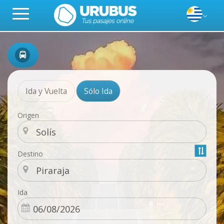
Ida y Vuelta
Sólo Ida
Origen
Destino
Ida