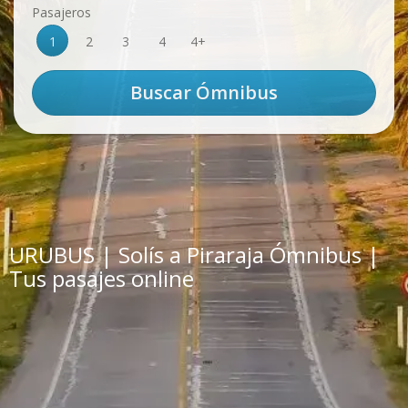
Pasajeros
1
2
3
4
4+
URUBUS | Solís a Piraraja Ómnibus |
Tus pasajes online