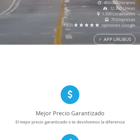
450.000 Horarios
12.300 Líneas
1.300 Localidades
70 Empresas
1.230
opiniones Google
APP URUBUS
Mejor Precio Garantizado
El mejor precio garantizado o te devolvemos la diferencia