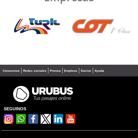
❮
❯
Conocenos
Redes sociales
Prensa
Empleos
Socios
Ayuda
SEGUINOS