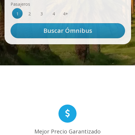
Pasajeros
1
2
3
4
4+
Mejor Precio Garantizado