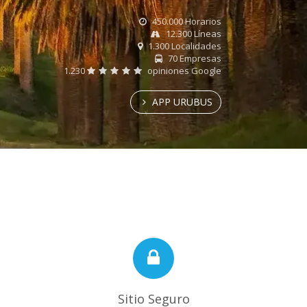
450.000 Horarios
12.300 Líneas
1.300 Localidades
70 Empresas
1.230
opiniones Google
APP URUBUS
Sitio Seguro