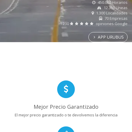
450.000 Horarios
12.300 Líneas
1.300 Localidades
70 Empresas
1.230
opiniones Google
APP URUBUS
Mejor Precio Garantizado
El mejor precio garantizado o te devolvemos la diferencia