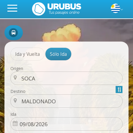
Ida y Vuelta
Sólo Ida
Origen
Destino
Ida