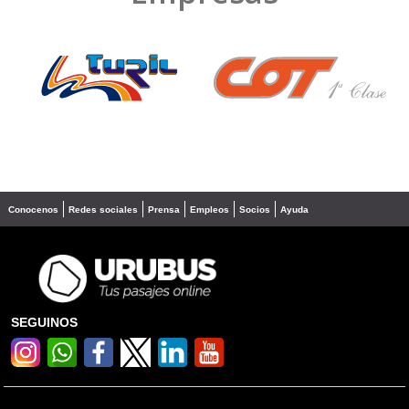
❮
❯
Conocenos
Redes sociales
Prensa
Empleos
Socios
Ayuda
SEGUINOS