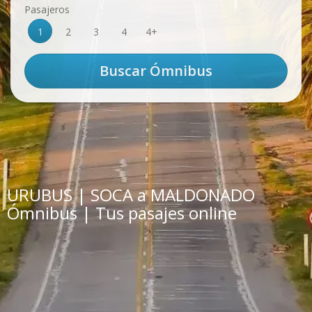
Pasajeros
1
2
3
4
4+
URUBUS | SOCA a MALDONADO
Ómnibus | Tus pasajes online