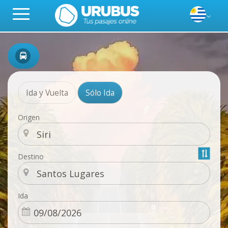
Ida y Vuelta
Sólo Ida
Origen
Destino
Ida