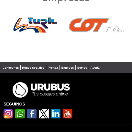
❮
❯
Conocenos
Redes sociales
Prensa
Empleos
Socios
Ayuda
SEGUINOS