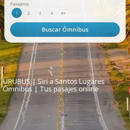
Pasajeros
1
2
3
4
4+
URUBUS | Siri a Santos Lugares
Ómnibus | Tus pasajes online