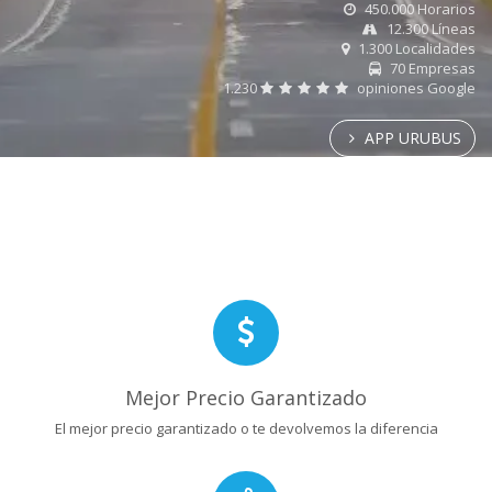
450.000 Horarios
12.300 Líneas
1.300 Localidades
70 Empresas
1.230
opiniones Google
APP URUBUS
Mejor Precio Garantizado
El mejor precio garantizado o te devolvemos la diferencia