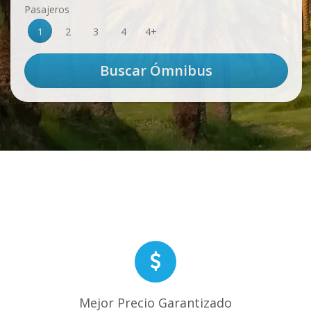
Pasajeros
1
2
3
4
4+
Mejor Precio Garantizado