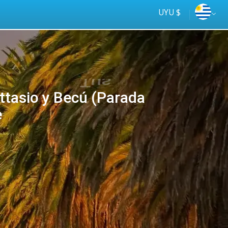
UYU $
ttasio y Becú (Parada
e
Tus
online
ómnibus