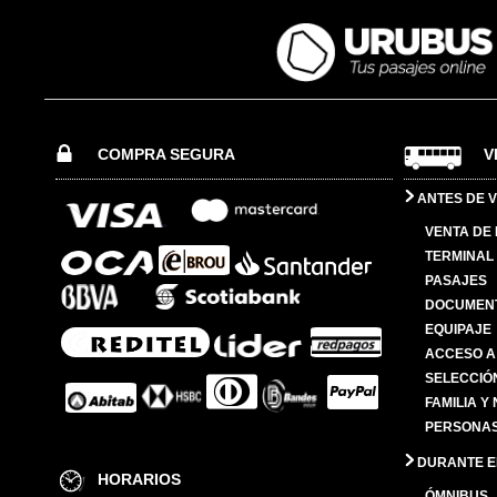
COMPRA SEGURA
V
ANTES DE V
VENTA DE
TERMINAL 
PASAJES
DOCUMENT
EQUIPAJE
ACCESO A
SELECCIÓ
FAMILIA Y
PERSONAS
DURANTE EL
HORARIOS
ÓMNIBUS