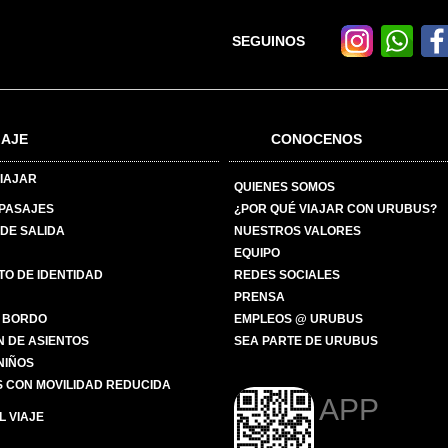
SEGUINOS
IAJE
CONOCENOS
IAJAR
QUIENES SOMOS
 PASAJES
¿POR QUÉ VIAJAR CON URUBUS?
DE SALIDA
NUESTROS VALORES
EQUIPO
O DE IDENTIDAD
REDES SOCIALES
PRENSA
 BORDO
EMPLEOS @ URUBUS
N DE ASIENTOS
SEA PARTE DE URUBUS
 NIÑOS
 CON MOVILIDAD REDUCIDA
APP
 VIAJE