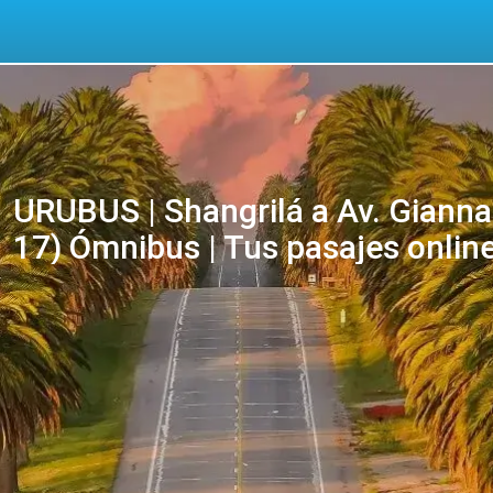
URUBUS | Shangrilá a Av. Gianna
17) Ómnibus | Tus pasajes onlin