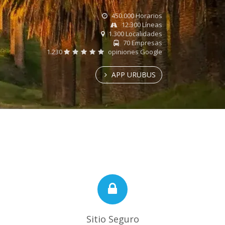
450.000 Horarios
12.300 Líneas
1.300 Localidades
70 Empresas
1.230
opiniones Google
APP URUBUS
Sitio Seguro