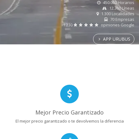
450.000 Horarios
12.300 Líneas
1.300 Localidades
70 Empresas
1.230
opiniones Google
APP URUBUS
Mejor Precio Garantizado
El mejor precio garantizado o te devolvemos la diferencia