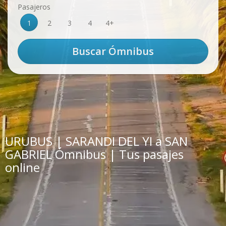
Pasajeros
1
2
3
4
4+
URUBUS | SARANDI DEL YI a SAN
GABRIEL Ómnibus | Tus pasajes
online