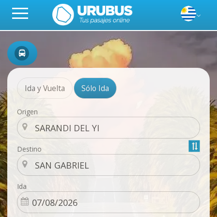
Ida y Vuelta
Sólo Ida
Origen
Destino
Ida