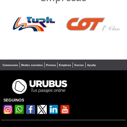
❮
❯
Conocenos
Redes sociales
Prensa
Empleos
Socios
Ayuda
SEGUINOS