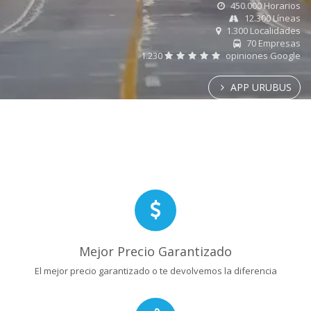
450.000 Horarios
12.300 Líneas
1.300 Localidades
70 Empresas
1.230
opiniones Google
APP URUBUS
Mejor Precio Garantizado
El mejor precio garantizado o te devolvemos la diferencia