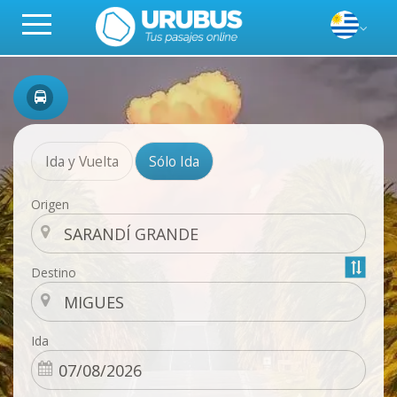
Ida y Vuelta
Sólo Ida
Origen
Destino
Ida