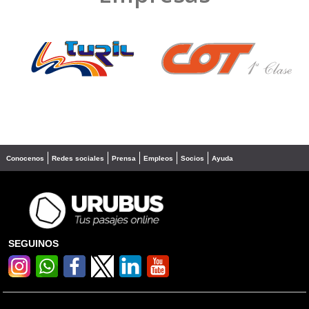
❮
❯
Conocenos
Redes sociales
Prensa
Empleos
Socios
Ayuda
SEGUINOS