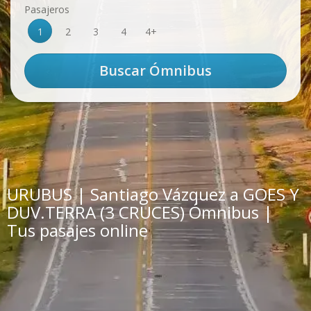
Pasajeros
1
2
3
4
4+
URUBUS | Santiago Vázquez a GOES Y
DUV.TERRA (3 CRUCES) Ómnibus |
Tus pasajes online