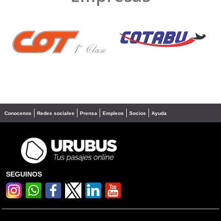
❮
❯
Conocenos
Redes sociales
Prensa
Empleos
Socios
Ayuda
SEGUINOS