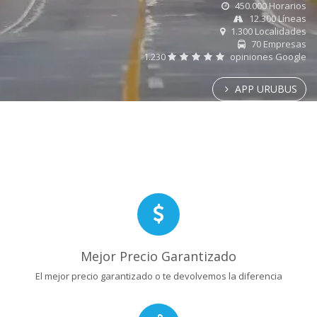
450.000 Horarios
12.300 Líneas
1.300 Localidades
70 Empresas
1.230
opiniones Google
APP URUBUS
Mejor Precio Garantizado
El mejor precio garantizado o te devolvemos la diferencia