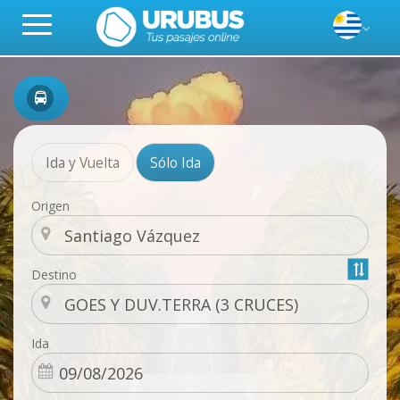
Ida y Vuelta
Sólo Ida
Origen
Destino
Ida