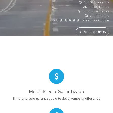
450.000 Horarios
12.300 Líneas
1.300 Localidades
70 Empresas
1.230
opiniones Google
APP URUBUS
Mejor Precio Garantizado
El mejor precio garantizado o te devolvemos la diferencia