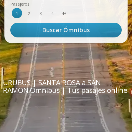
Pasajeros
1
2
3
4
4+
URUBUS | SANTA ROSA a SAN
RAMON Ómnibus | Tus pasajes online