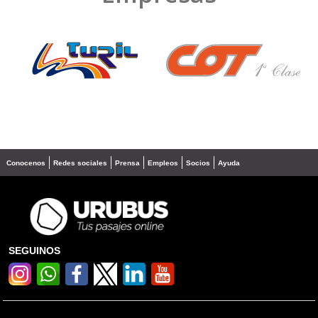
❮
❯
Conocenos
Redes sociales
Prensa
Empleos
Socios
Ayuda
SEGUINOS