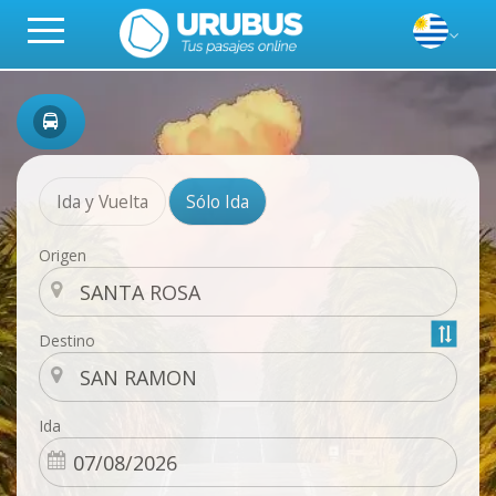
Ida y Vuelta
Sólo Ida
Origen
Destino
Ida