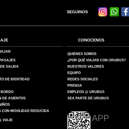
SEGUINOS
IAJE
CONOCENOS
IAJAR
QUIENES SOMOS
 PASAJES
¿POR QUÉ VIAJAR CON URUBUS?
DE SALIDA
NUESTROS VALORES
EQUIPO
O DE IDENTIDAD
REDES SOCIALES
PRENSA
 BORDO
EMPLEOS @ URUBUS
N DE ASIENTOS
SEA PARTE DE URUBUS
 NIÑOS
 CON MOVILIDAD REDUCIDA
APP
 VIAJE