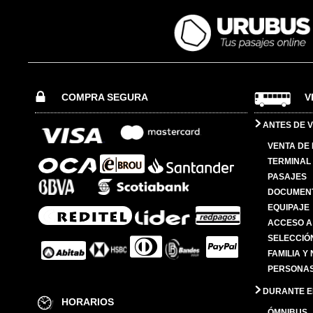
COMPRA SEGURA
V
ANTES DE V
VENTA DE
TERMINAL 
PASAJES
DOCUMENT
EQUIPAJE
ACCESO A
SELECCIÓ
FAMILIA Y
PERSONAS
DURANTE EL
HORARIOS
ÓMNIBUS