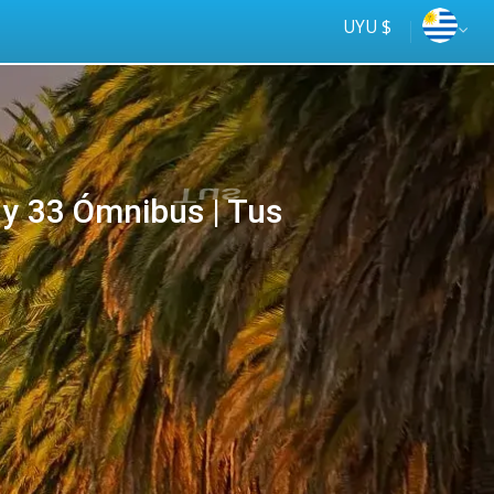
UYU $
y 33 Ómnibus | Tus
Tus
online
ómnibus