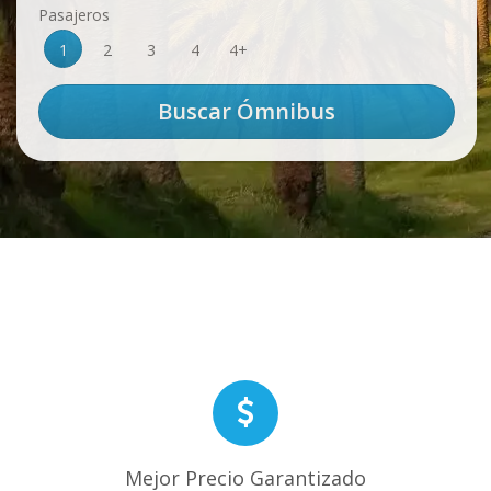
Pasajeros
1
2
3
4
4+
Mejor Precio Garantizado