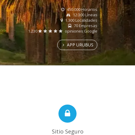
450.000 Horarios
12.300 Líneas
1.300 Localidades
70 Empresas
1.230
opiniones Google
APP URUBUS
Sitio Seguro