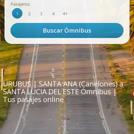
Pasajeros
1
2
3
4
4+
URUBUS | SANTA ANA (Canelones) a
SANTA LUCIA DEL ESTE Ómnibus |
Tus pasajes online