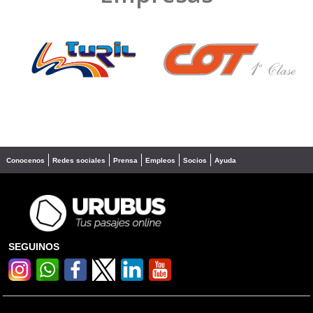
❮
❯
Conocenos
Redes sociales
Prensa
Empleos
Socios
Ayuda
SEGUINOS