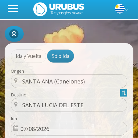
Ida y Vuelta
Sólo Ida
Origen
Destino
Ida