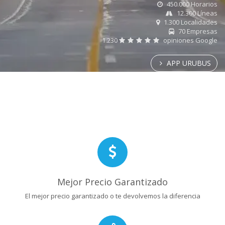
450.000 Horarios
12.300 Líneas
1.300 Localidades
70 Empresas
1.230
opiniones Google
APP URUBUS
Mejor Precio Garantizado
El mejor precio garantizado o te devolvemos la diferencia