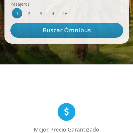
Pasajeros
1
2
3
4
4+
Mejor Precio Garantizado