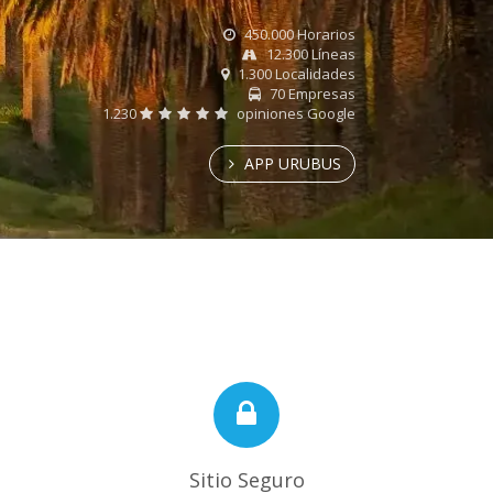
450.000 Horarios
12.300 Líneas
1.300 Localidades
70 Empresas
1.230
opiniones Google
APP URUBUS
Sitio Seguro