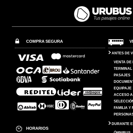
COMPRA SEGURA
V
ANTES DE V
VENTA DE
TERMINAL 
PASAJES
DOCUMENT
EQUIPAJE
ACCESO A
SELECCIÓ
FAMILIA Y
PERSONAS
DURANTE EL
HORARIOS
ÓMNIBUS