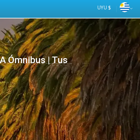
UYU $
 Ómnibus | Tus
Tus
online
ómnibus