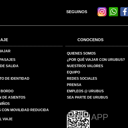
SEGUINOS
IAJE
CONOCENOS
IAJAR
QUIENES SOMOS
 PASAJES
¿POR QUÉ VIAJAR CON URUBUS?
DE SALIDA
NUESTROS VALORES
EQUIPO
O DE IDENTIDAD
REDES SOCIALES
PRENSA
 BORDO
EMPLEOS @ URUBUS
N DE ASIENTOS
SEA PARTE DE URUBUS
 NIÑOS
 CON MOVILIDAD REDUCIDA
APP
 VIAJE