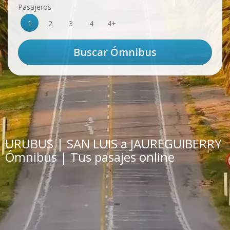
Pasajeros
1
2
3
4
4+
URUBUS | SAN LUIS a JAUREGUIBERRY
Ómnibus | Tus pasajes online