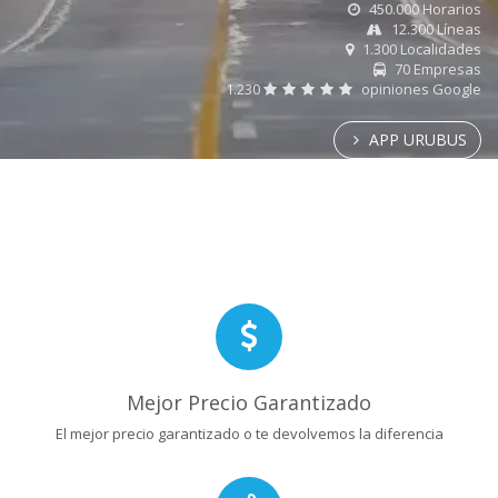
450.000 Horarios
12.300 Líneas
1.300 Localidades
70 Empresas
1.230
opiniones Google
APP URUBUS
Mejor Precio Garantizado
El mejor precio garantizado o te devolvemos la diferencia