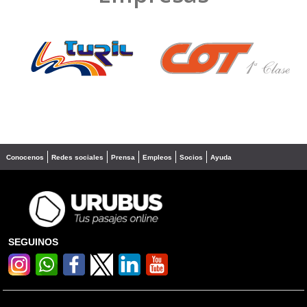
❮
❯
Conocenos
Redes sociales
Prensa
Empleos
Socios
Ayuda
SEGUINOS