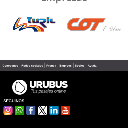
❮
❯
Conocenos
Redes sociales
Prensa
Empleos
Socios
Ayuda
SEGUINOS