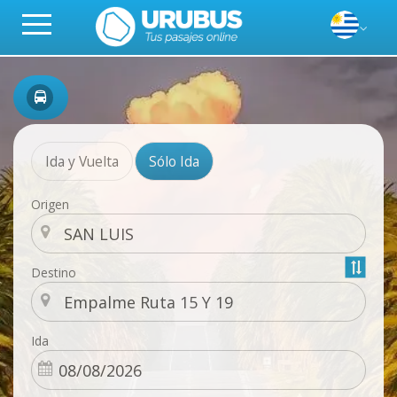
Ida y Vuelta
Sólo Ida
Origen
Destino
Ida