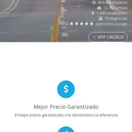
450.000 Horarios
12.300 Líneas
1.300 Localidades
70 Empresas
1.230
opiniones Google
APP URUBUS
Mejor Precio Garantizado
El mejor precio garantizado o te devolvemos la diferencia