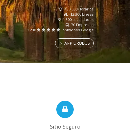
450.000 Horarios
12.300 Líneas
1.300 Localidades
70 Empresas
1.230
opiniones Google
APP URUBUS
Sitio Seguro