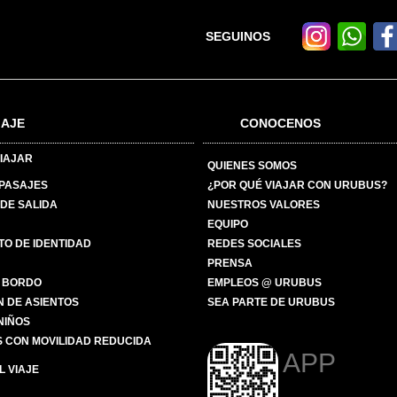
SEGUINOS
IAJE
CONOCENOS
IAJAR
QUIENES SOMOS
 PASAJES
¿POR QUÉ VIAJAR CON URUBUS?
DE SALIDA
NUESTROS VALORES
EQUIPO
O DE IDENTIDAD
REDES SOCIALES
PRENSA
 BORDO
EMPLEOS @ URUBUS
N DE ASIENTOS
SEA PARTE DE URUBUS
 NIÑOS
 CON MOVILIDAD REDUCIDA
APP
 VIAJE