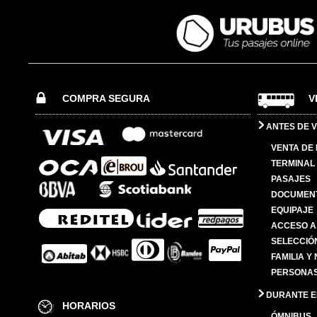
COMPRA SEGURA
V
ANTES DE V
VENTA DE
TERMINAL 
PASAJES
DOCUMENT
EQUIPAJE
ACCESO A
SELECCIÓ
FAMILIA Y
PERSONAS
DURANTE EL
HORARIOS
ÓMNIBUS