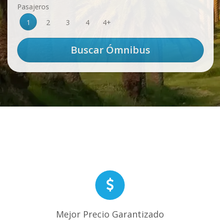
Pasajeros
1
2
3
4
4+
Mejor Precio Garantizado