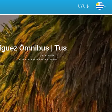
UYU $
íguez Ómnibus | Tus
Tus
online
ómnibus