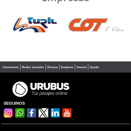
❮
❯
Conocenos
Redes sociales
Prensa
Empleos
Socios
Ayuda
SEGUINOS