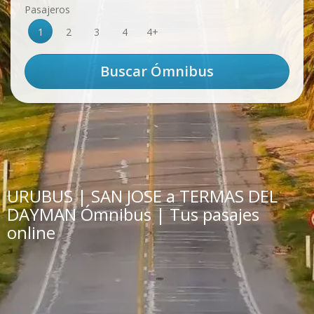
Pasajeros
1
2
3
4
4+
URUBUS | SAN JOSE a TERMAS DEL
DAYMAN Ómnibus | Tus pasajes
online