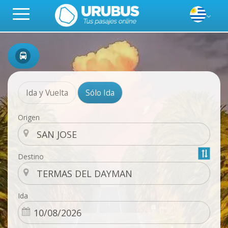
Ida y Vuelta
Sólo Ida
Origen
Destino
Ida