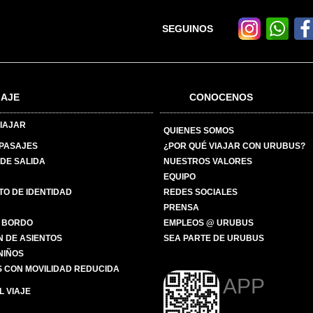
SEGUINOS
IAJE
CONOCENOS
IAJAR
QUIENES SOMOS
 PASAJES
¿POR QUÉ VIAJAR CON URUBUS?
DE SALIDA
NUESTROS VALORES
EQUIPO
O DE IDENTIDAD
REDES SOCIALES
PRENSA
 BORDO
EMPLEOS @ URUBUS
N DE ASIENTOS
SEA PARTE DE URUBUS
 NIÑOS
 CON MOVILIDAD REDUCIDA
APP
 VIAJE