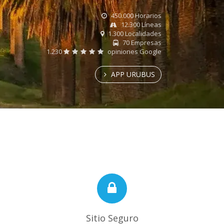
450.000 Horarios
12.300 Líneas
1.300 Localidades
70 Empresas
1.230
opiniones Google
APP URUBUS
Sitio Seguro