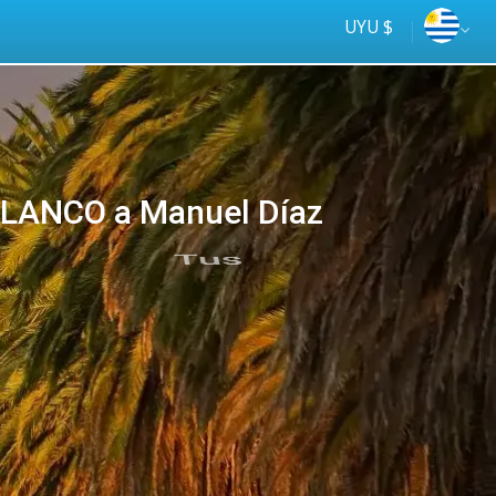
UYU $
LANCO a Manuel Díaz
Tus
online
ómnibus