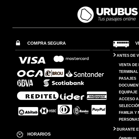
COMPRA SEGURA
V
ANTES DE V
VENTA DE
TERMINAL 
PASAJES
DOCUMENT
EQUIPAJE
ACCESO A
SELECCIÓ
FAMILIA Y
PERSONAS
DURANTE EL
HORARIOS
ÓMNIBUS