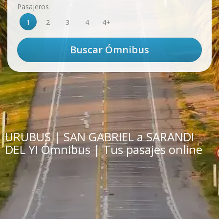
Pasajeros
1
2
3
4
4+
URUBUS | SAN GABRIEL a SARANDI
DEL YI Ómnibus | Tus pasajes online