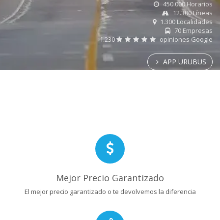
450.000 Horarios
12.300 Líneas
1.300 Localidades
70 Empresas
1.230
opiniones Google
APP URUBUS
Mejor Precio Garantizado
El mejor precio garantizado o te devolvemos la diferencia