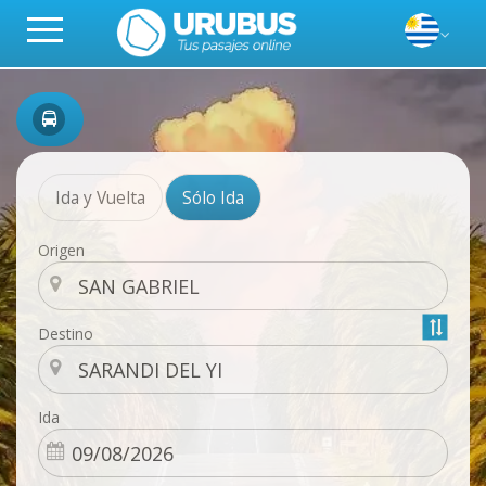
Ida y Vuelta
Sólo Ida
Origen
Destino
Ida