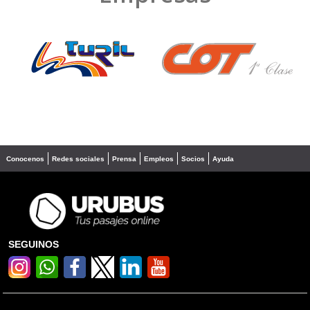
❮
❯
Conocenos
Redes sociales
Prensa
Empleos
Socios
Ayuda
SEGUINOS