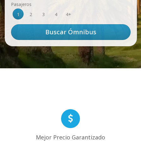
Pasajeros
1
2
3
4
4+
Mejor Precio Garantizado