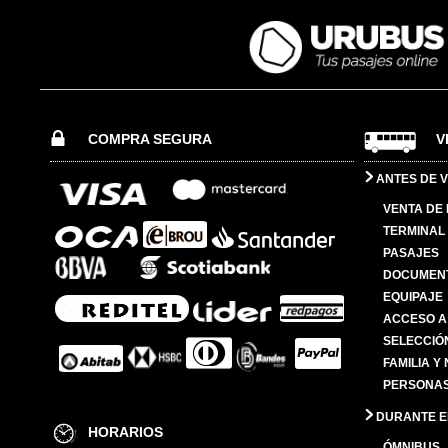
COMPRA SEGURA
V
ANTES DE V
VENTA DE
TERMINAL 
PASAJES
DOCUMENT
EQUIPAJE
ACCESO A
SELECCIÓ
FAMILIA Y
PERSONAS
DURANTE EL
HORARIOS
ÓMNIBUS