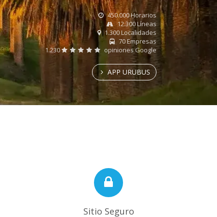
450.000 Horarios
12.300 Líneas
1.300 Localidades
70 Empresas
1.230
opiniones Google
APP URUBUS
Sitio Seguro