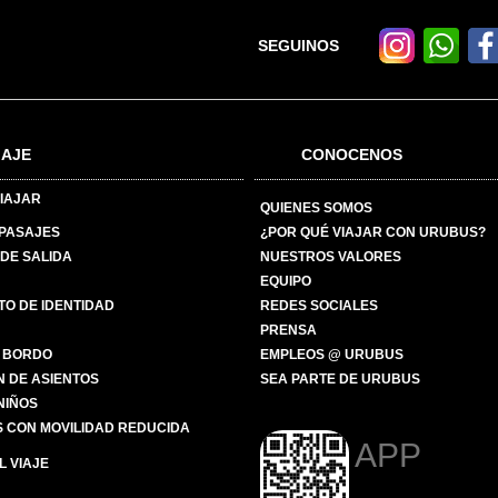
SEGUINOS
IAJE
CONOCENOS
IAJAR
QUIENES SOMOS
 PASAJES
¿POR QUÉ VIAJAR CON URUBUS?
DE SALIDA
NUESTROS VALORES
EQUIPO
O DE IDENTIDAD
REDES SOCIALES
PRENSA
 BORDO
EMPLEOS @ URUBUS
N DE ASIENTOS
SEA PARTE DE URUBUS
 NIÑOS
 CON MOVILIDAD REDUCIDA
APP
 VIAJE