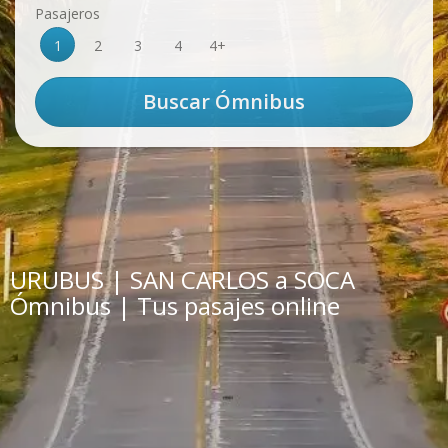
Pasajeros
1
2
3
4
4+
URUBUS | SAN CARLOS a SOCA
Ómnibus | Tus pasajes online