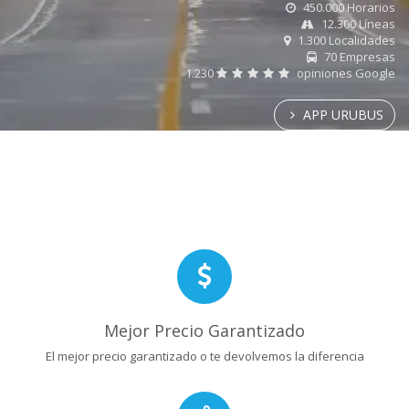
450.000 Horarios
12.300 Líneas
1.300 Localidades
70 Empresas
1.230
opiniones Google
APP URUBUS
Mejor Precio Garantizado
El mejor precio garantizado o te devolvemos la diferencia