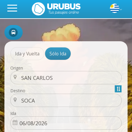
Ida y Vuelta
Sólo Ida
Origen
Destino
Ida