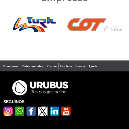
❮
❯
Conocenos
Redes sociales
Prensa
Empleos
Socios
Ayuda
SEGUINOS