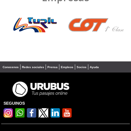
❮
❯
Conocenos
Redes sociales
Prensa
Empleos
Socios
Ayuda
SEGUINOS