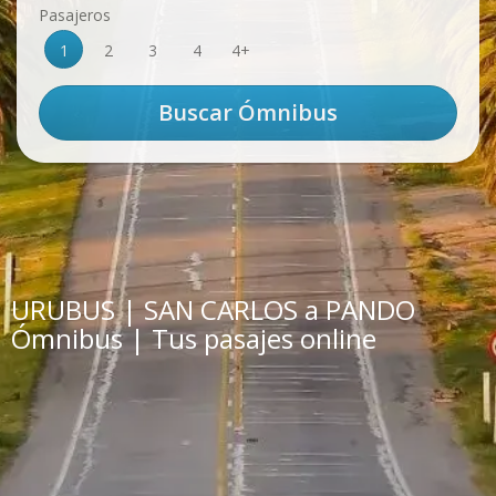
Pasajeros
1
2
3
4
4+
URUBUS | SAN CARLOS a PANDO
Ómnibus | Tus pasajes online