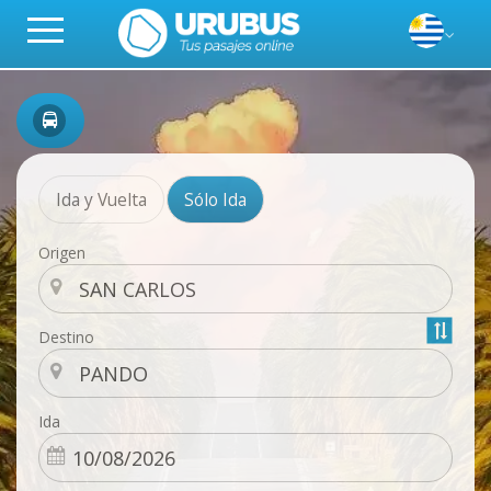
Ida y Vuelta
Sólo Ida
Origen
Destino
Ida