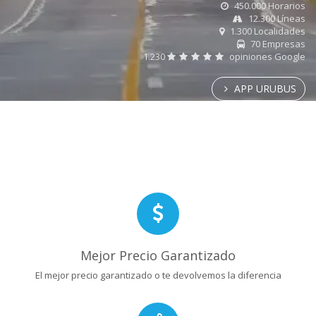
450.000 Horarios
12.300 Líneas
1.300 Localidades
70 Empresas
1.230
opiniones Google
APP URUBUS
Mejor Precio Garantizado
El mejor precio garantizado o te devolvemos la diferencia