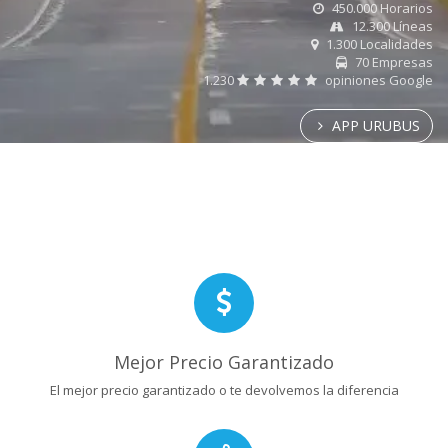
450.000 Horarios
12.300 Líneas
1.300 Localidades
70 Empresas
1.230
opiniones Google
APP URUBUS
Mejor Precio Garantizado
El mejor precio garantizado o te devolvemos la diferencia