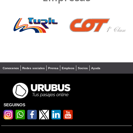
❮
❯
Conocenos
Redes sociales
Prensa
Empleos
Socios
Ayuda
SEGUINOS