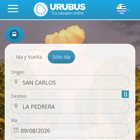
Ida y Vuelta
Sólo Ida
Origen
Destino
Ida