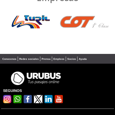
❮
❯
Conocenos
Redes sociales
Prensa
Empleos
Socios
Ayuda
SEGUINOS