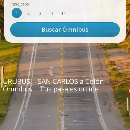
Pasajeros
1
2
3
4
4+
URUBUS | SAN CARLOS a Colón
Ómnibus | Tus pasajes online