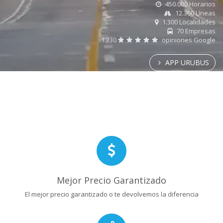
450.000 Horarios
12.300 Líneas
1.300 Localidades
70 Empresas
1.230
opiniones Google
APP URUBUS
Mejor Precio Garantizado
El mejor precio garantizado o te devolvemos la diferencia