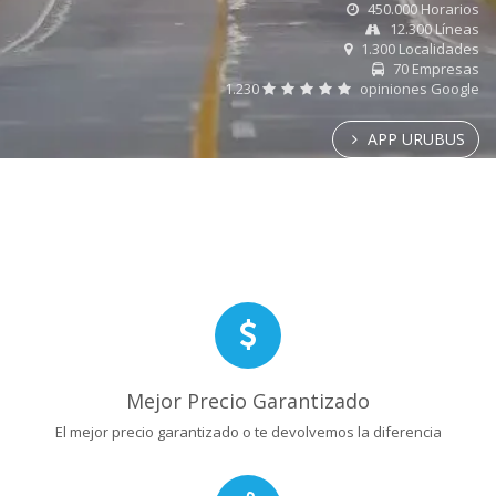
450.000 Horarios
12.300 Líneas
1.300 Localidades
70 Empresas
1.230
opiniones Google
APP URUBUS
Mejor Precio Garantizado
El mejor precio garantizado o te devolvemos la diferencia