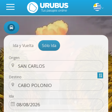
Ida y Vuelta
Sólo Ida
Origen
Destino
Ida