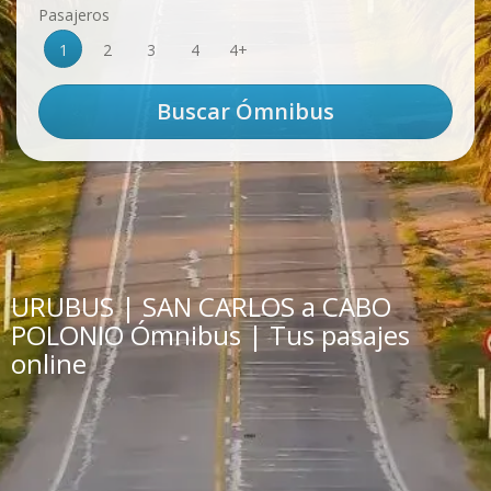
Pasajeros
1
2
3
4
4+
URUBUS | SAN CARLOS a CABO
POLONIO Ómnibus | Tus pasajes
online