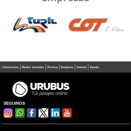
❮
❯
Conocenos
Redes sociales
Prensa
Empleos
Socios
Ayuda
SEGUINOS