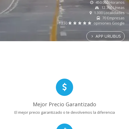
450.000 Horarios
12.300 Líneas
1.300 Localidades
70 Empresas
1.230
opiniones Google
APP URUBUS
Mejor Precio Garantizado
El mejor precio garantizado o te devolvemos la diferencia