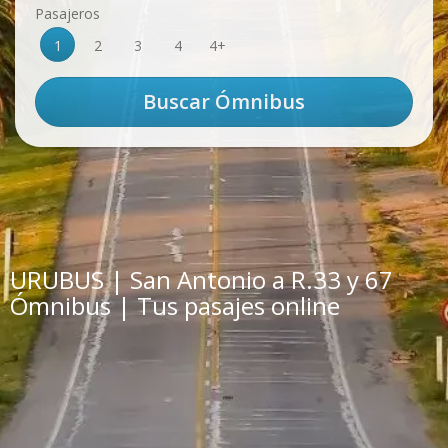
Pasajeros
1
2
3
4
4+
URUBUS | San Antonio a R.33 y 67
Ómnibus | Tus pasajes online