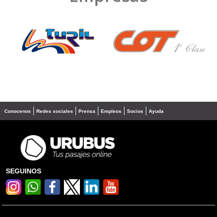
❮
❯
Conocenos
Redes sociales
Prensa
Empleos
Socios
Ayuda
SEGUINOS