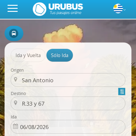
Ida y Vuelta
Sólo Ida
Origen
Destino
Ida