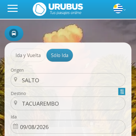
Ida y Vuelta
Sólo Ida
Origen
Destino
Ida