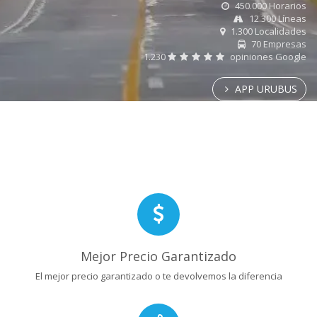
450.000 Horarios
12.300 Líneas
1.300 Localidades
70 Empresas
1.230
opiniones Google
APP URUBUS
Mejor Precio Garantizado
El mejor precio garantizado o te devolvemos la diferencia