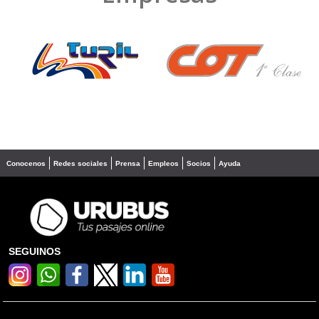
❮
❯
Conocenos
Redes sociales
Prensa
Empleos
Socios
Ayuda
SEGUINOS