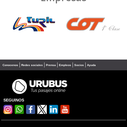
❮
❯
Conocenos
Redes sociales
Prensa
Empleos
Socios
Ayuda
SEGUINOS