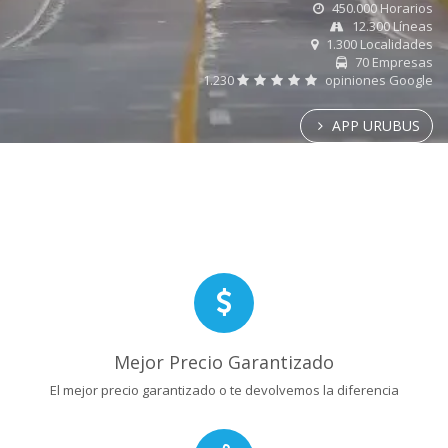
450.000 Horarios
12.300 Líneas
1.300 Localidades
70 Empresas
1.230
opiniones Google
APP URUBUS
Mejor Precio Garantizado
El mejor precio garantizado o te devolvemos la diferencia