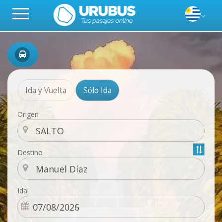
Ida y Vuelta
Sólo Ida
Origen
Destino
Ida