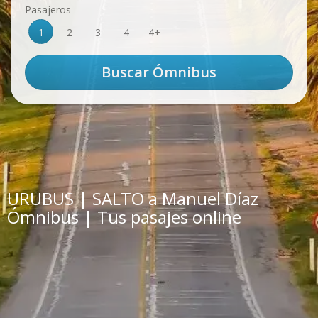
Pasajeros
1
2
3
4
4+
URUBUS | SALTO a Manuel Díaz
Ómnibus | Tus pasajes online