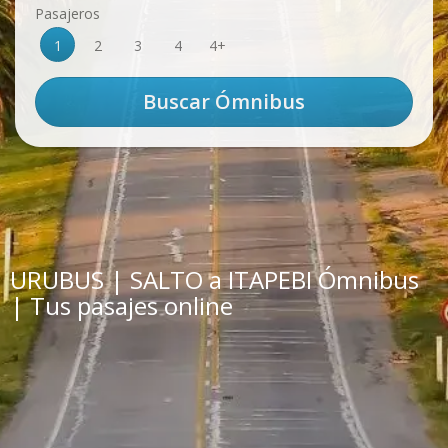
Pasajeros
1
2
3
4
4+
URUBUS | SALTO a ITAPEBI Ómnibus
| Tus pasajes online