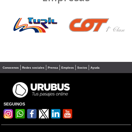
❮
❯
Conocenos
Redes sociales
Prensa
Empleos
Socios
Ayuda
SEGUINOS