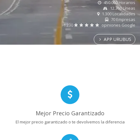
450.000 Horarios
12.300 Líneas
1.300 Localidades
70 Empresas
1.230
opiniones Google
APP URUBUS
Mejor Precio Garantizado
El mejor precio garantizado o te devolvemos la diferencia