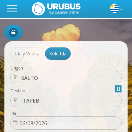
Ida y Vuelta
Sólo Ida
Origen
Destino
Ida