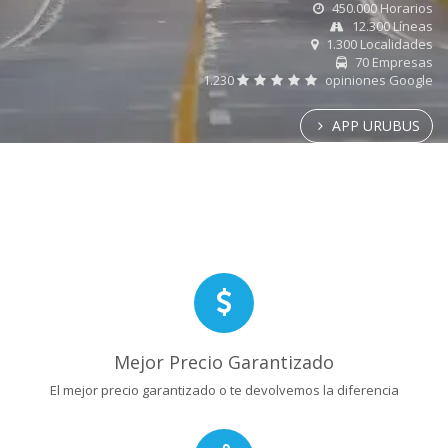
450.000 Horarios
12.300 Líneas
1.300 Localidades
70 Empresas
1.230
opiniones Google
APP URUBUS
Mejor Precio Garantizado
El mejor precio garantizado o te devolvemos la diferencia