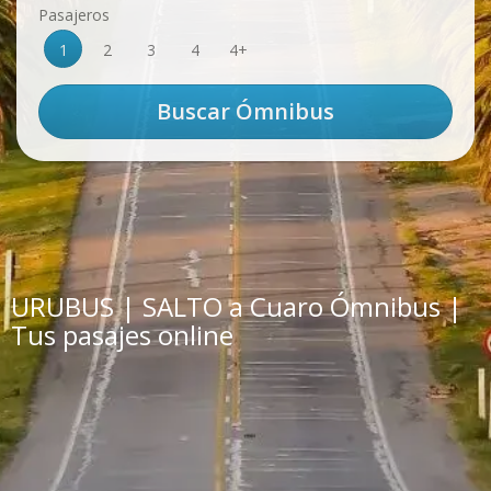
Pasajeros
1
2
3
4
4+
URUBUS | SALTO a Cuaro Ómnibus |
Tus pasajes online