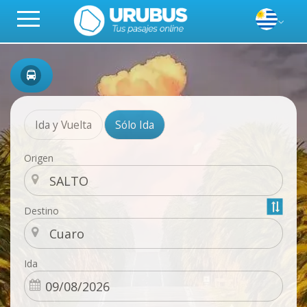
Ida y Vuelta
Sólo Ida
Origen
Destino
Ida