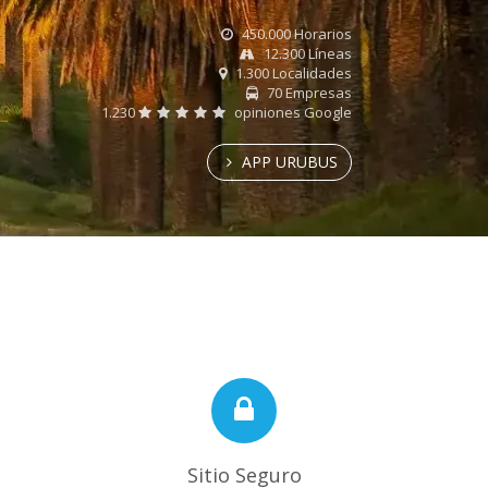
450.000 Horarios
12.300 Líneas
1.300 Localidades
70 Empresas
1.230
opiniones Google
APP URUBUS
Sitio Seguro