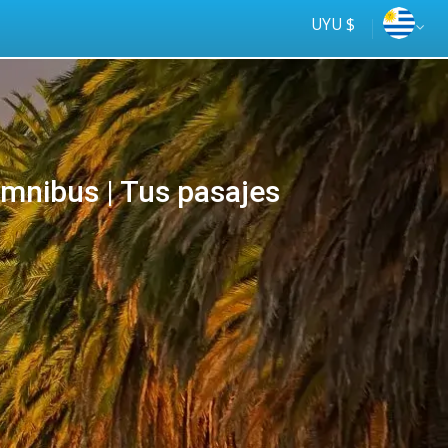
UYU $
nibus | Tus pasajes
Tus
online
ómnibus