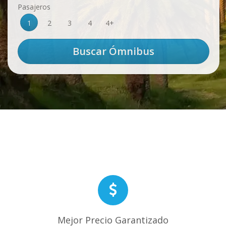
Pasajeros
1
2
3
4
4+
Mejor Precio Garantizado