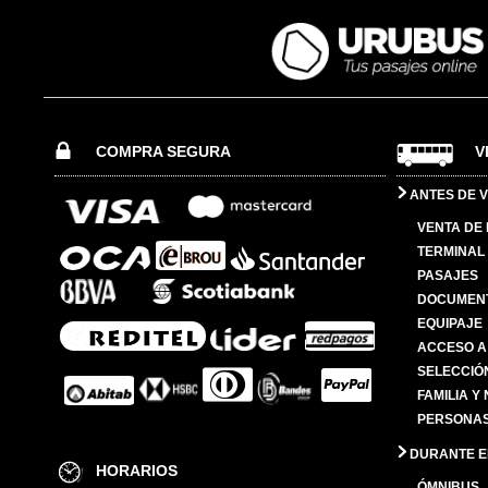
COMPRA SEGURA
V
ANTES DE V
VENTA DE
TERMINAL 
PASAJES
DOCUMENT
EQUIPAJE
ACCESO A
SELECCIÓ
FAMILIA Y
PERSONAS
DURANTE EL
HORARIOS
ÓMNIBUS