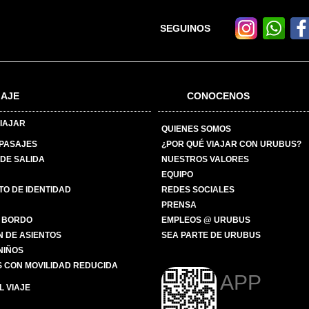
SEGUINOS
IAJE
CONOCENOS
IAJAR
QUIENES SOMOS
 PASAJES
¿POR QUÉ VIAJAR CON URUBUS?
DE SALIDA
NUESTROS VALORES
EQUIPO
O DE IDENTIDAD
REDES SOCIALES
PRENSA
 BORDO
EMPLEOS @ URUBUS
N DE ASIENTOS
SEA PARTE DE URUBUS
 NIÑOS
 CON MOVILIDAD REDUCIDA
APP
 VIAJE