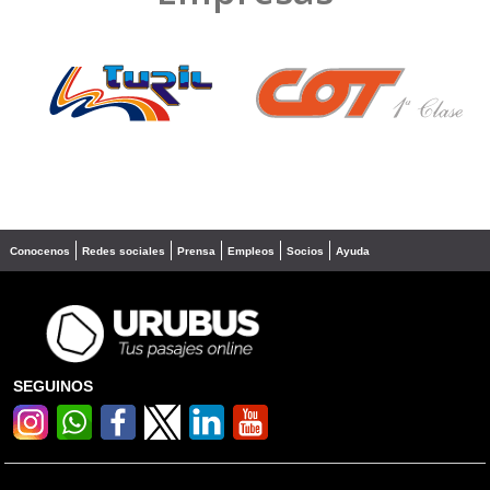
❮
❯
Conocenos
Redes sociales
Prensa
Empleos
Socios
Ayuda
SEGUINOS