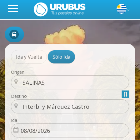
Ida y Vuelta
Sólo Ida
Origen
Destino
Ida