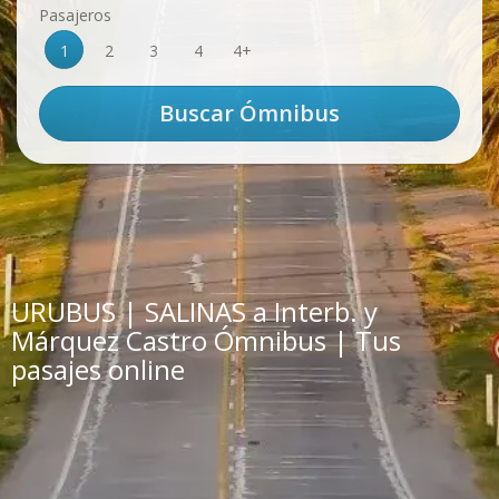
Pasajeros
1
2
3
4
4+
URUBUS | SALINAS a Interb. y
Márquez Castro Ómnibus | Tus
pasajes online