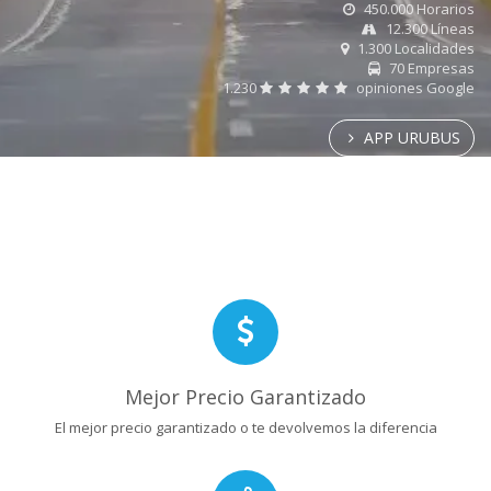
450.000 Horarios
12.300 Líneas
1.300 Localidades
70 Empresas
1.230
opiniones Google
APP URUBUS
Mejor Precio Garantizado
El mejor precio garantizado o te devolvemos la diferencia