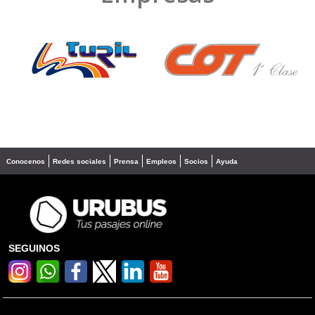
❮
❯
Conocenos
Redes sociales
Prensa
Empleos
Socios
Ayuda
SEGUINOS