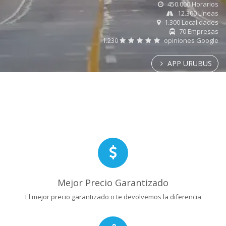
450.000 Horarios
12.300 Líneas
1.300 Localidades
70 Empresas
1.230
opiniones Google
APP URUBUS
Mejor Precio Garantizado
El mejor precio garantizado o te devolvemos la diferencia