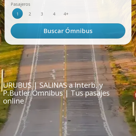
Pasajeros
1
2
3
4
4+
URUBUS | SALINAS a Interb. y
P.Butler Ómnibus | Tus pasajes
online