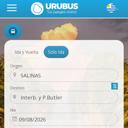
Ida y Vuelta
Sólo Ida
Origen
Destino
Ida