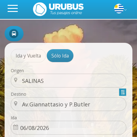
Ida y Vuelta
Sólo Ida
Origen
Destino
Ida