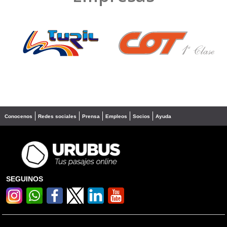
❮
❯
Conocenos
Redes sociales
Prensa
Empleos
Socios
Ayuda
SEGUINOS