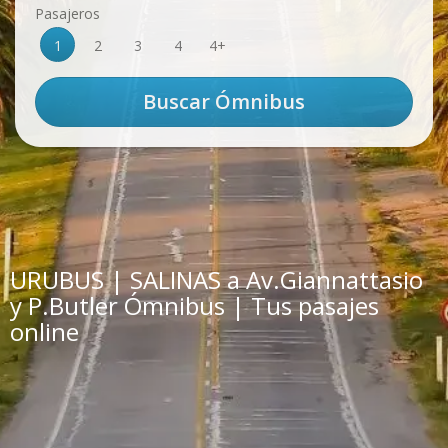
Pasajeros
1
2
3
4
4+
URUBUS | SALINAS a Av.Giannattasio
y P.Butler Ómnibus | Tus pasajes
online