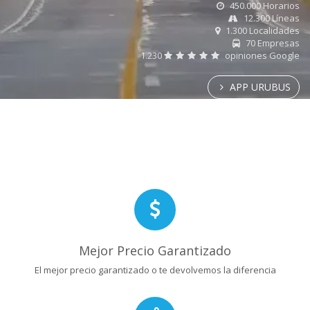
450.000 Horarios
12.300 Líneas
1.300 Localidades
70 Empresas
1.230
opiniones Google
APP URUBUS
Mejor Precio Garantizado
El mejor precio garantizado o te devolvemos la diferencia