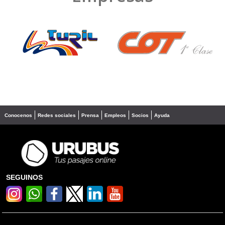
❮
❯
Conocenos
Redes sociales
Prensa
Empleos
Socios
Ayuda
SEGUINOS