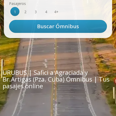
Pasajeros
1
2
3
4
4+
URUBUS | Safici a Agraciada y
Br.Artigas (Pza. Cuba) Ómnibus | Tus
pasajes online