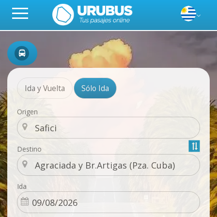
Ida y Vuelta
Sólo Ida
Origen
Destino
Ida