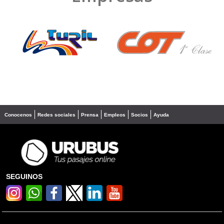
❮
❯
Conocenos
Redes sociales
Prensa
Empleos
Socios
Ayuda
SEGUINOS