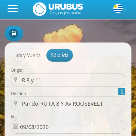
Ida y Vuelta
Sólo Ida
Origen
Destino
Ida