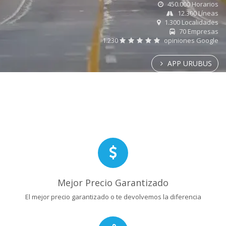
450.000 Horarios
12.300 Líneas
1.300 Localidades
70 Empresas
1.230
opiniones Google
APP URUBUS
Mejor Precio Garantizado
El mejor precio garantizado o te devolvemos la diferencia