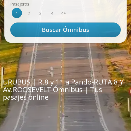
Pasajeros
1
2
3
4
4+
URUBUS | R.8 y 11 a Pando-RUTA 8 Y
Av.ROOSEVELT Ómnibus | Tus
pasajes online