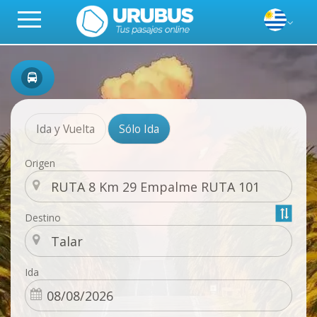
Ida y Vuelta
Sólo Ida
Origen
Destino
Ida