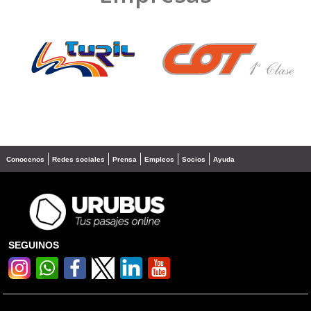
❮
❯
Conocenos
Redes sociales
Prensa
Empleos
Socios
Ayuda
SEGUINOS