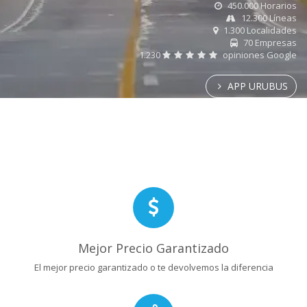
450.000 Horarios
12.300 Líneas
1.300 Localidades
70 Empresas
1.230
opiniones Google
APP URUBUS
Mejor Precio Garantizado
El mejor precio garantizado o te devolvemos la diferencia