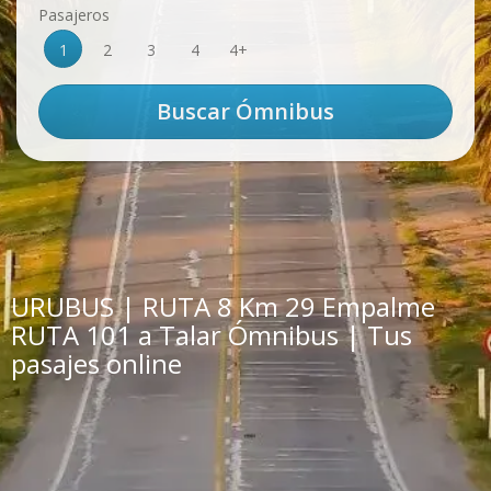
Pasajeros
1
2
3
4
4+
URUBUS | RUTA 8 Km 29 Empalme
RUTA 101 a Talar Ómnibus | Tus
pasajes online