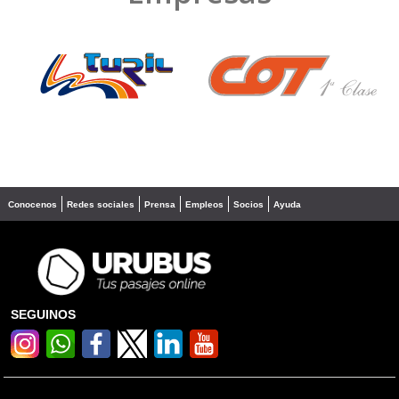
❮
❯
Conocenos
Redes sociales
Prensa
Empleos
Socios
Ayuda
SEGUINOS