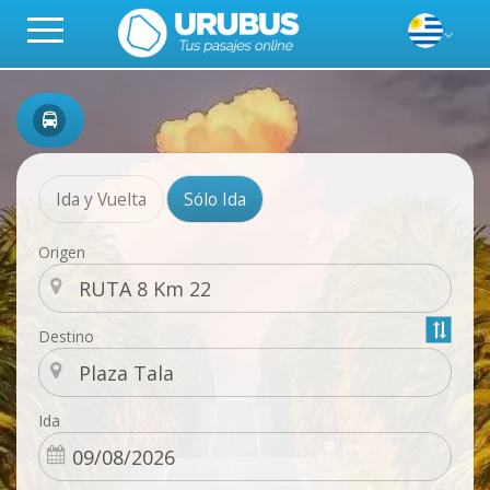
Ida y Vuelta
Sólo Ida
Origen
Destino
Ida