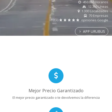
450.000 Horarios
12.300 Líneas
1.300 Localidades
70 Empresas
1.230
opiniones Google
APP URUBUS
Mejor Precio Garantizado
El mejor precio garantizado o te devolvemos la diferencia