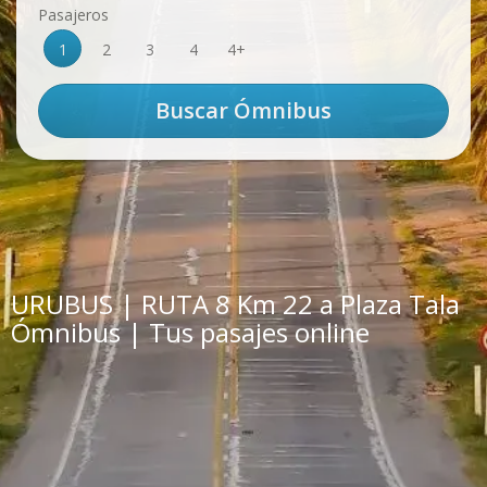
Pasajeros
1
2
3
4
4+
URUBUS | RUTA 8 Km 22 a Plaza Tala
Ómnibus | Tus pasajes online